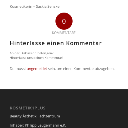
Kosmetikerin – Saskia Senske
0
KOMMENTARE
Hinterlasse einen Kommentar
An der Diskussion beteiligen?
Hinterlasse uns deinen Kommentar!
Du musst
angemeldet
sein, um einen Kommentar abzugeben.
KOSMETIK1PLUS
Beauty Ästhetik Fachzentrum
Inhaber: Philipp Leugermann e.K.