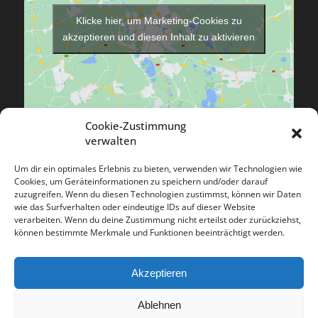
Klicke hier, um Marketing-Cookies zu
akzeptieren und diesen Inhalt zu aktivieren
Cookie-Zustimmung
verwalten
Um dir ein optimales Erlebnis zu bieten, verwenden wir Technologien wie
Cookies, um Geräteinformationen zu speichern und/oder darauf
zuzugreifen. Wenn du diesen Technologien zustimmst, können wir Daten
ÖFFNUNGSZEITEN
wie das Surfverhalten oder eindeutige IDs auf dieser Website
Mo. – Fr.
9.00 – 18.00 Uhr
verarbeiten. Wenn du deine Zustimmung nicht erteilst oder zurückziehst,
können bestimmte Merkmale und Funktionen beeinträchtigt werden.
Sa
. 9.00 – 13.00 Uhr
Terminabsagen bitte 24 Stunden vor Termin!
Akzeptieren
Ablehnen