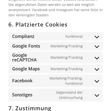
Die abgerufenen Daten werden so weit wie möglich
anonymisiert. Facebook und Instagram hat seine Sitze in
den Vereinigten Staaten
6. Platzierte Cookies
Complianz
Funktional
Consent
to
Google Fonts
Marketing/Tracking
Consent
service
to
Google
complianz
Marketing/Tracking
service
reCAPTCHA
Consent
google-
to
Google Maps
Marketing/Tracking
fonts
service
Consent
google-
to
Marketing/Tracking,
Facebook
recaptcha
service
Consent
Funktional
google-
to
maps
Gegenstand der
service
Sonstiges
Consent
Untersuchung
facebook
to
7. Zustimmung
service