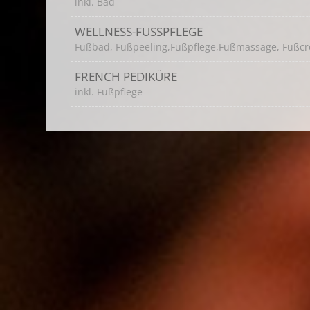
inkl. Bad
WELLNESS-FUSSPFLEGE
Fußbad, Fußpeeling,Fußpflege,Fußmassage, Fußc
FRENCH PEDIKÜRE
inkl. Fußpflege