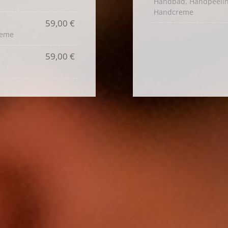
Handbad, Handpeeli
Handcreme
59,00 €
reme
59,00 €