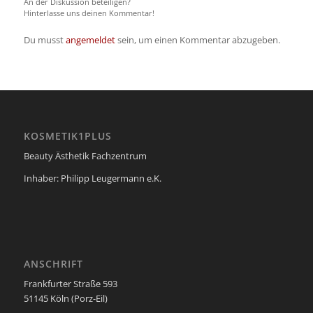
An der Diskussion beteiligen?
Hinterlasse uns deinen Kommentar!
Du musst
angemeldet
sein, um einen Kommentar abzugeben.
KOSMETIK1PLUS
Beauty Ästhetik Fachzentrum
Inhaber: Philipp Leugermann e.K.
ANSCHRIFT
Frankfurter Straße 593
51145 Köln (Porz-Eil)