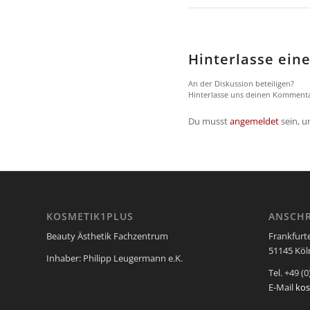
Hinterlasse ei
An der Diskussion beteiligen?
Hinterlasse uns deinen Kommenta
Du musst
angemeldet
sein, 
KOSMETIK1PLUS
ANSCHR
Beauty Ästhetik Fachzentrum
Frankfurt
51145 Köln
Inhaber: Philipp Leugermann e.K.
Tel. +49 (0
E-Mail
ko