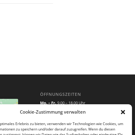
ÖFFNUNGSZEITEN
Mo. – Fr.
9.00 – 18.00 Uhr
Cookie-Zustimmung verwalten
Sa
. 9.00 – 13.00 Uhr
Cookies
Terminabsagen bitte 24 Stunden vor
optimales Erlebnis zu bieten, verwenden wir Technologien wie Cookies, um
 Inhalt
Termin!
mationen zu speichern und/oder darauf zuzugreifen. Wenn du diesen
n zustimmst, können wir Daten wie das Surfverhalten oder eindeutige IDs