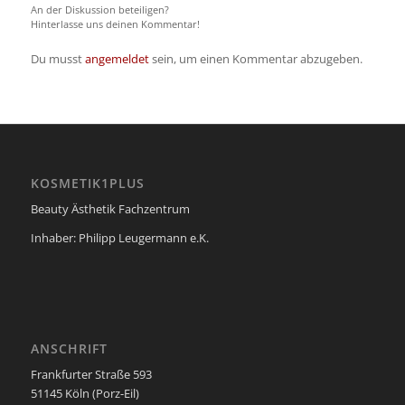
An der Diskussion beteiligen?
Hinterlasse uns deinen Kommentar!
Du musst
angemeldet
sein, um einen Kommentar abzugeben.
KOSMETIK1PLUS
Beauty Ästhetik Fachzentrum
Inhaber: Philipp Leugermann e.K.
ANSCHRIFT
Frankfurter Straße 593
51145 Köln (Porz-Eil)