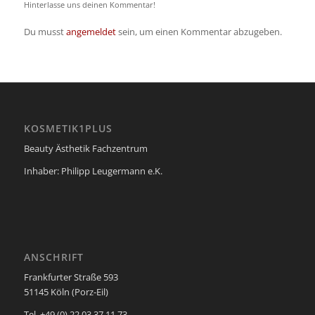
Hinterlasse uns deinen Kommentar!
Du musst
angemeldet
sein, um einen Kommentar abzugeben.
KOSMETIK1PLUS
Beauty Ästhetik Fachzentrum
Inhaber: Philipp Leugermann e.K.
ANSCHRIFT
Frankfurter Straße 593
51145 Köln (Porz-Eil)
Tel. +49 (0) 22 03 37 11 73