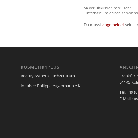
An der Diskussion beteiligen?
Hinterlasse uns deinen Kommenta
Du musst
angemeldet
sein, 
KOSMETIK1PLUS
ANSCHR
Beauty Ästhetik Fachzentrum
Frankfurt
51145 Köln
Inhaber: Philipp Leugermann e.K.
Tel. +49 (0
E-Mail
ko