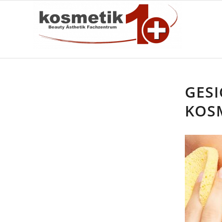
GES
KOSM