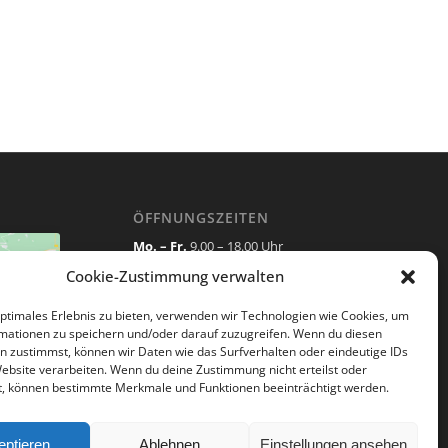
ÖFFNUNGSZEITEN
Mo. – Fr.
9.00 – 18.00 Uhr
Cookie-Zustimmung verwalten
Sa
. 9.00 – 13.00 Uhr
Cookies
Terminabsagen bitte 24 Stunden vor
optimales Erlebnis zu bieten, verwenden wir Technologien wie Cookies, um
 Inhalt
Termin!
mationen zu speichern und/oder darauf zuzugreifen. Wenn du diesen
n zustimmst, können wir Daten wie das Surfverhalten oder eindeutige IDs
Website verarbeiten. Wenn du deine Zustimmung nicht erteilst oder
t, können bestimmte Merkmale und Funktionen beeinträchtigt werden.
eptieren
Ablehnen
Einstellungen ansehen