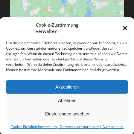
Cookie-Zustimmung
verwalten
Um dir ein optimales Erlebnis zu bieten, verwenden wir Technologien wie
Cookies, um Geräteinformationen zu speichern und/oder darauf
zuzugreifen. Wenn du diesen Technologien zustimmst, können wir Daten
ÖFFNUNGSZEITEN
wie das Surfverhalten oder eindeutige IDs auf dieser Website
Mo. – Fr.
9.00 – 18.00 Uhr
verarbeiten. Wenn du deine Zustimmung nicht erteilst oder zurückziehst,
können bestimmte Merkmale und Funktionen beeinträchtigt werden.
Sa
. 9.00 – 13.00 Uhr
Terminabsagen bitte 24 Stunden vor Termin!
Akzeptieren
Ablehnen
Einstellungen ansehen
© Copyright 2018
BlueBizz GmbH
| Alle Rechte vorbehalten.
Cookie-Richtlinie
Impressum| Datenschutz
Impressum| Datenschutz
Impressum| Datenschutz
Cookie-Richtlinie (EU)