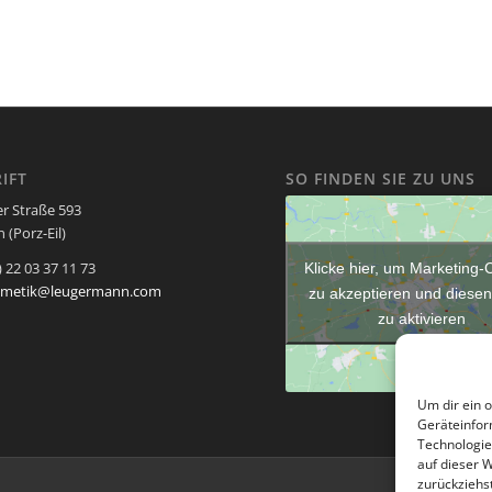
IFT
SO FINDEN SIE ZU UNS
er Straße 593
 (Porz-Eil)
) 22 03 37 11 73
Klicke hier, um Marketing-
smetik@leugermann.com
zu akzeptieren und diesen
zu aktivieren
Um dir ein 
Geräteinfor
Technologie
auf dieser 
zurückziehs