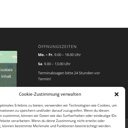
ÖFFNUNGSZEITEN
Mo. – Fr.
9.00 – 18.00 Uhr
Sa
. 9.00 – 13.00 Uhr
Cookies
Terminabsagen bitte 24 Stunden vor
 Inhalt
Termin!
Cookie-Zustimmung verwalten
optimales Erlebnis zu bieten, verwenden wir Technologien wie Cookies, um
mationen zu speichern und/oder darauf zuzugreifen. Wenn du diesen
n zustimmst, können wir Daten wie das Surfverhalten oder eindeutige IDs
Website verarbeiten. Wenn du deine Zustimmung nicht erteilst oder
t, können bestimmte Merkmale und Funktionen beeinträchtigt werden.
Impressum| Datenschutz
Cookie-Richtlinie (EU)